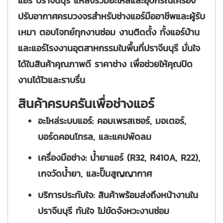
แอร์ ปราจีนบุรี
แหล่งรวมอะไหล่และอุปกรณ์เครื่อง
ปรับอากาศครบวงจรสำหรับช่างแอร์มืออาชีพและผู้รับ
เหมา ตอบโจทย์ทุกงานซ่อม งานติดตั้ง ทั้งแอร์บ้าน
และแอร์โรงงานอุตสาหกรรมในพื้นที่ปราจีนบุรี มั่นใจ
ได้ในสินค้าคุณภาพดี ราคาช่าง เพื่อช่วยให้คุณปิด
งานได้ไวและราบรื่น
สินค้าครบครันเพื่อช่างแอร์
อะไหล่ระบบแอร์:
คอมเพรสเซอร์, มอเตอร์,
บอร์ดคอนโทรล, และแคปพัดลม
เครื่องมือช่าง:
น้ำยาแอร์ (R32, R410A, R22),
เกจวัดน้ำยา, และปั๊มสูญญากาศ
บริการประทับใจ:
สินค้าพร้อมส่งถึงหน้างานใน
ปราจีนบุรี ทันใจ ไม่ขัดจังหวะงานซ่อม